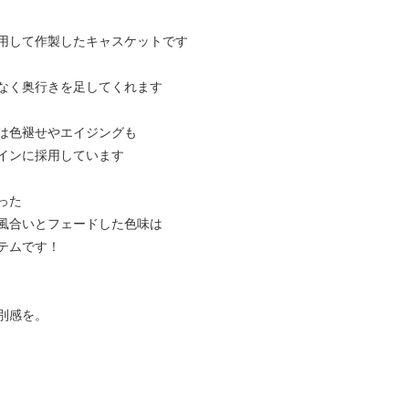
用して作製したキャスケットです
なく奥行きを足してくれます
は色褪せやエイジングも
インに採用しています
った
風合いとフェードした色味は
テムです！
別感を。