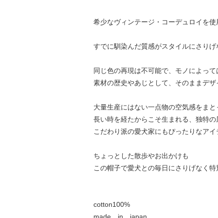
希少なヴィンテージ・コーデュロイを使
すでに馴染んだ質感がスタイルにさりげ
同じ色の再現は不可能で、モノによって
素材の歴史やあじとして、そのままデザ
大量生産にはない一点物の空気感をまと
長い時を経たからこそ生まれる、独特の
こだわり派の愛犬家にもぴったりなアイ
ちょっとした散歩やお出かけも
この帽子で愛犬との毎日にさりげなく特
cotton100%
made in japan