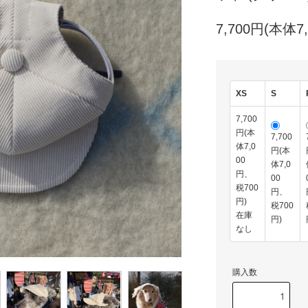
7,700円(本体7
XS
S
7,700
円(本
7,700
体7,0
円(本
00
体7,0
円、
00
税700
円、
円)
税700
在庫
円)
なし
購入数